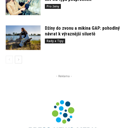
Pro ženy
Džíny do zvonu a mikina GAP: pohodlný
návrat k výraznější siluetě
Rady a Tipy
- Reklama -