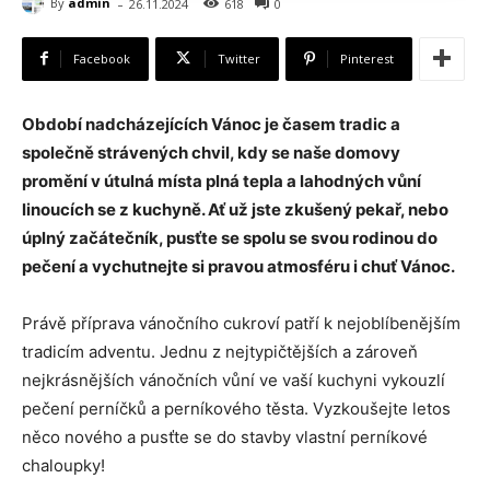
-
By
admin
26.11.2024
618
0
Facebook
Twitter
Pinterest
Období nadcházejících Vánoc je časem tradic a
společně strávených chvil, kdy se naše domovy
promění v útulná místa plná tepla a lahodných vůní
linoucích se z kuchyně.
Ať už jste zkušený pekař, nebo
úplný začátečník, pusťte se spolu se svou rodinou do
pečení a vychutnejte si pravou atmosféru i chuť Vánoc.
Právě příprava vánočního cukroví patří k nejoblíbenějším
tradicím adventu. Jednu z nejtypičtějších a zároveň
nejkrásnějších vánočních vůní ve vaší kuchyni vykouzlí
pečení perníčků a perníkového těsta. Vyzkoušejte letos
něco nového a pusťte se do stavby vlastní perníkové
chaloupky!