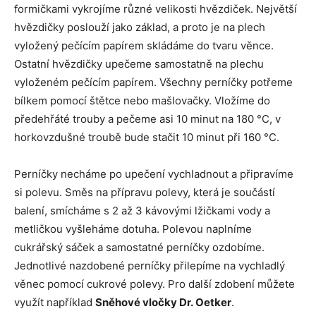
formičkami vykrojíme různé velikosti hvězdiček. Největší
hvězdičky poslouží jako základ, a proto je na plech
vyložený pečícím papírem skládáme do tvaru věnce.
Ostatní hvězdičky upečeme samostatně na plechu
vyloženém pečícím papírem. Všechny perníčky potřeme
bílkem pomocí štětce nebo mašlovačky. Vložíme do
předehřáté trouby a pečeme asi 10 minut na 180 °C, v
horkovzdušné troubě bude stačit 10 minut při 160 °C.
Perníčky necháme po upečení vychladnout a připravíme
si polevu. Směs na přípravu polevy, která je součástí
balení, smícháme s 2 až 3 kávovými lžičkami vody a
metličkou vyšleháme dotuha. Polevou naplníme
cukrářský sáček a samostatné perníčky ozdobíme.
Jednotlivé nazdobené perníčky přilepíme na vychladlý
věnec pomocí cukrové polevy. Pro další zdobení můžete
využít například
Sněhové vločky Dr. Oetker
.