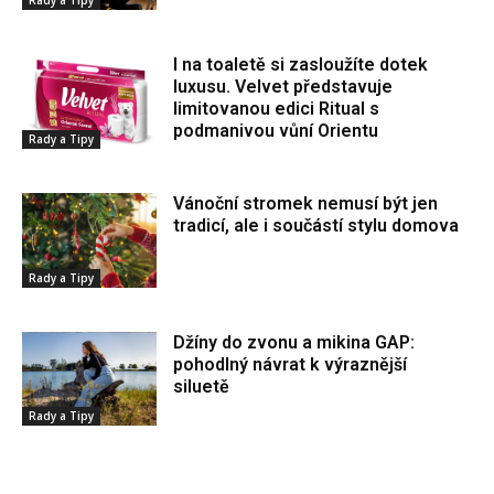
Rady a Tipy
I na toaletě si zasloužíte dotek
luxusu. Velvet představuje
limitovanou edici Ritual s
podmanivou vůní Orientu
Rady a Tipy
Vánoční stromek nemusí být jen
tradicí, ale i součástí stylu domova
Rady a Tipy
Džíny do zvonu a mikina GAP:
pohodlný návrat k výraznější
siluetě
Rady a Tipy