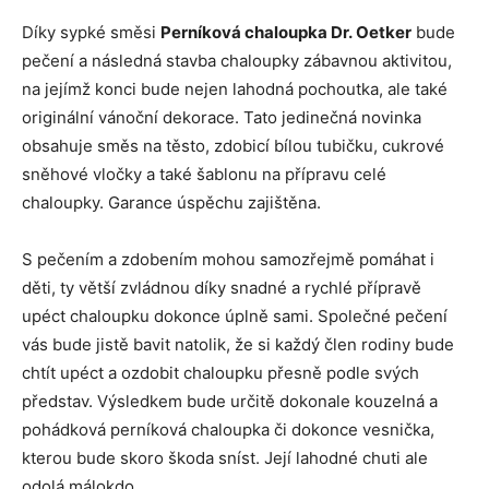
Díky sypké směsi
Perníková chaloupka Dr. Oetker
bude
pečení a následná stavba chaloupky zábavnou aktivitou,
na jejímž konci bude nejen lahodná pochoutka, ale také
originální vánoční dekorace. Tato jedinečná novinka
obsahuje směs na těsto, zdobicí bílou tubičku, cukrové
sněhové vločky a také šablonu na přípravu celé
chaloupky. Garance úspěchu zajištěna.
S pečením a zdobením mohou samozřejmě pomáhat i
děti, ty větší zvládnou díky snadné a rychlé přípravě
upéct chaloupku dokonce úplně sami. Společné pečení
vás bude jistě bavit natolik, že si každý člen rodiny bude
chtít upéct a ozdobit chaloupku přesně podle svých
představ. Výsledkem bude určitě dokonale kouzelná a
pohádková perníková chaloupka či dokonce vesnička,
kterou bude skoro škoda sníst. Její lahodné chuti ale
odolá málokdo.