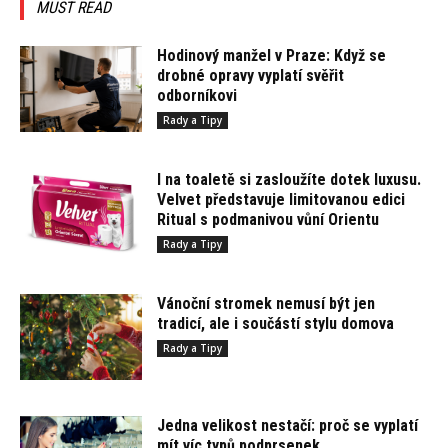
MUST READ
Hodinový manžel v Praze: Když se
drobné opravy vyplatí svěřit
odborníkovi
Rady a Tipy
I na toaletě si zasloužíte dotek luxusu.
Velvet představuje limitovanou edici
Ritual s podmanivou vůní Orientu
Rady a Tipy
Vánoční stromek nemusí být jen
tradicí, ale i součástí stylu domova
Rady a Tipy
Jedna velikost nestačí: proč se vyplatí
mít víc typů podprsenek