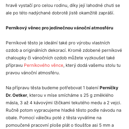
hravě vystačí pro celou rodinu, díky její lahodné chuti se
ale po této nadýchané dobrotě jistě okamžitě zapráší.
Perníkový věnec pro jedinečnou vánoční atmosféru
Perníkové těsto je ideální také pro výrobu vlastních
ozdob a originálních dekorací. Kromě zdobené perníkové
chaloupky či vánočních ozdob můžete vyzkoušet také
přípravu
Perníkového věnce
, který dodá vašemu stolu tu
pravou vánoční atmosféru.
Na přípravu těsta budeme potřebovat 1 balení
Perníčky
Dr. Oetker
, kterou v míse smícháme s 25 g změklého
másla, 3 až 4 kávovými lžičkami tekutého medu a 2 vejci.
Ručně potom vypracujeme hladké těsto podle návodu na
obale. Pomocí válečku poté z těsta vyválíme na
pomoučené pracovní ploše plát o tloušťce asi 5 mm a