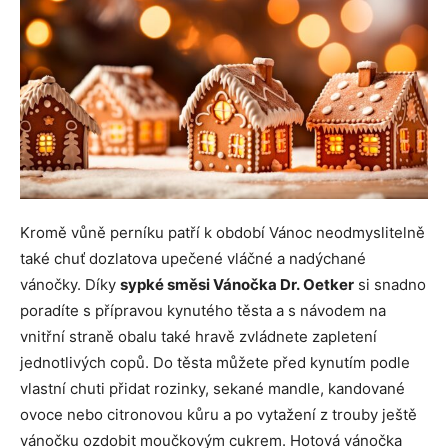
Kromě vůně perníku patří k období Vánoc neodmyslitelně
také chuť dozlatova upečené vláčné a nadýchané
vánočky. Díky
sypké směsi Vánočka Dr. Oetker
si snadno
poradíte s přípravou kynutého těsta a s návodem na
vnitřní straně obalu také hravě zvládnete zapletení
jednotlivých copů. Do těsta můžete před kynutím podle
vlastní chuti přidat rozinky, sekané mandle, kandované
ovoce nebo citronovou kůru a po vytažení z trouby ještě
vánočku ozdobit moučkovým cukrem. Hotová vánočka